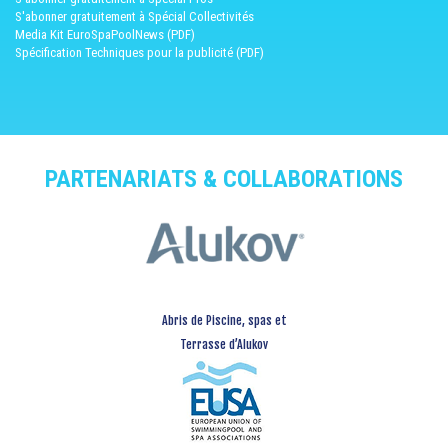
S'abonner gratuitement à Spécial Collectivités
Media Kit EuroSpaPoolNews (PDF)
Spécification Techniques pour la publicité (PDF)
PARTENARIATS & COLLABORATIONS
Abris de Piscine, spas et
Terrasse d’Alukov