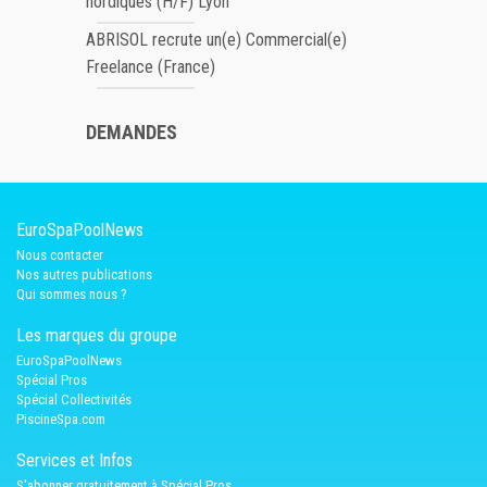
nordiques (H/F) Lyon
ABRISOL recrute un(e) Commercial(e)
Freelance (France)
DEMANDES
EuroSpaPoolNews
Nous contacter
Nos autres publications
Qui sommes nous ?
Les marques du groupe
EuroSpaPoolNews
Spécial Pros
Spécial Collectivités
PiscineSpa.com
Services et Infos
S'abonner gratuitement à Spécial Pros