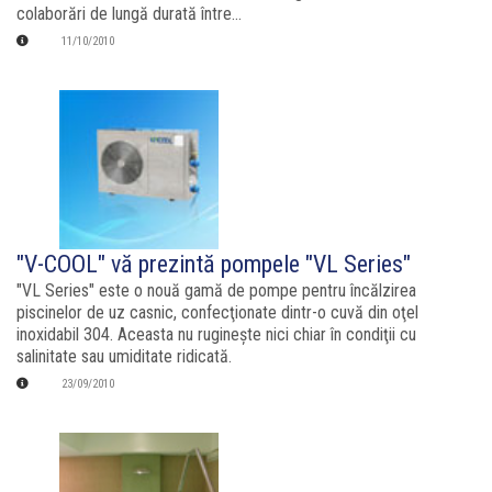
colaborări de lungă durată între...
11/10/2010
"V-COOL" vă prezintă pompele "VL Series"
"VL Series" este o nouă gamă de pompe pentru încălzirea
piscinelor de uz casnic, confecţionate dintr-o cuvă din oţel
inoxidabil 304. Aceasta nu rugineşte nici chiar în condiţii cu
salinitate sau umiditate ridicată.
23/09/2010