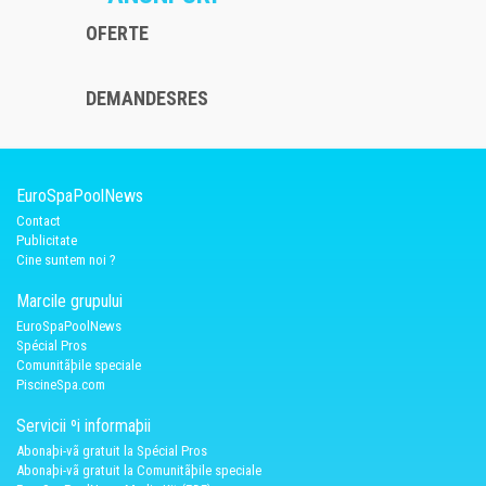
OFERTE
DEMANDESRES
EuroSpaPoolNews
Contact
Publicitate
Cine suntem noi ?
Marcile grupului
EuroSpaPoolNews
Spécial Pros
Comunitãþile speciale
PiscineSpa.com
Servicii ºi informaþii
Abonaþi-vã gratuit la Spécial Pros
Abonaþi-vã gratuit la Comunitãþile speciale