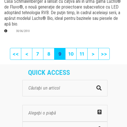
Casa Schmalenberger a lansat cu câţiva ani în urmă gama Luchs®
de Fluvo®, o nouă generaţie de proiectoare subacvatice cu LED
adoptând tehnologia RVB. De puţin timp, în cadrul aceleiaşi serii, a
apărut modelul Luchs® Bio, ideal pentru bazinele sau piesele de
apă bio.
30/06/2010
First page
Previous
Next
Last pag
<<
<
7
8
9
10
11
>
>>
QUICK ACCESS
Alegeþi o piaþã