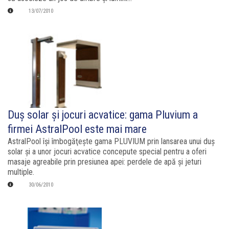
13/07/2010
Duş solar şi jocuri acvatice: gama Pluvium a
firmei AstralPool este mai mare
AstralPool îşi îmbogăţeşte gama PLUVIUM prin lansarea unui duş
solar şi a unor jocuri acvatice concepute special pentru a oferi
masaje agreabile prin presiunea apei: perdele de apă şi jeturi
multiple.
30/06/2010