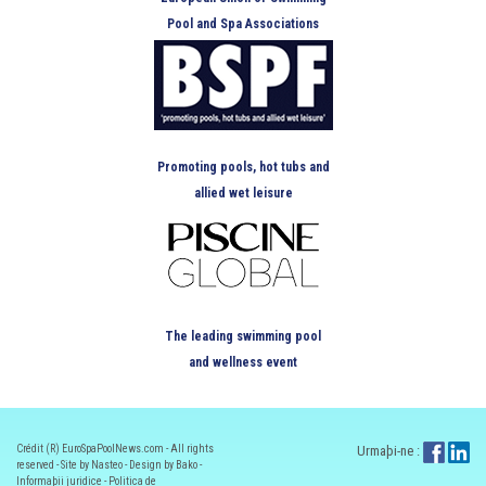
Pool and Spa Associations
Promoting pools, hot tubs and
allied wet leisure
The leading swimming pool
and wellness event
Crédit (R) EuroSpaPoolNews.com - All rights
Urmaþi-ne :
reserved - Site by Nasteo - Design by Bako -
Informaþii juridice
-
Politica de