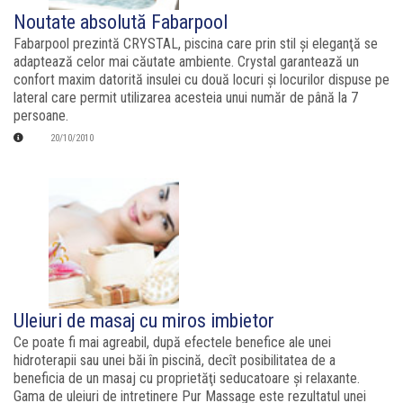
Noutate absolută Fabarpool
Fabarpool prezintă CRYSTAL, piscina care prin stil şi eleganţă se
adaptează celor mai căutate ambiente. Crystal garantează un
confort maxim datorită insulei cu două locuri şi locurilor dispuse pe
lateral care permit utilizarea acesteia unui număr de până la 7
persoane.
20/10/2010
Uleiuri de masaj cu miros imbietor
Ce poate fi mai agreabil, după efectele benefice ale unei
hidroterapii sau unei băi în piscină, decît posibilitatea de a
beneficia de un masaj cu proprietăţi seducatoare şi relaxante.
Gama de uleiuri de intretinere Pur Massage este rezultatul unei