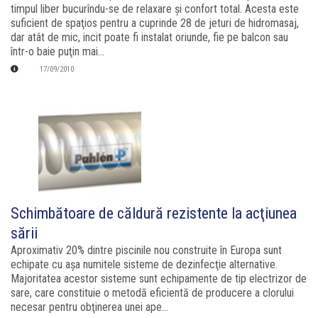
timpul liber bucurîndu-se de relaxare şi confort total. Acesta este
suficient de spaţios pentru a cuprinde 28 de jeturi de hidromasaj,
dar atât de mic, incit poate fi instalat oriunde, fie pe balcon sau
într-o baie puţin mai...
17/09/2010
Schimbătoare de căldură rezistente la acţiunea
sării
Aproximativ 20% dintre piscinile nou construite în Europa sunt
echipate cu aşa numitele sisteme de dezinfecţie alternative.
Majoritatea acestor sisteme sunt echipamente de tip electrizor de
sare, care constituie o metodă eficientă de producere a clorului
necesar pentru obţinerea unei ape...