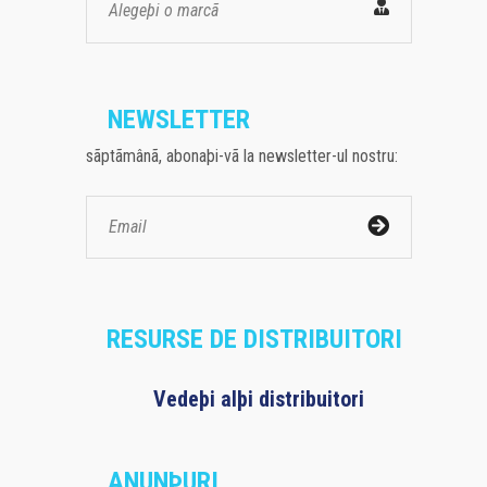
Alegeþi o marcã
NEWSLETTER
sãptãmânã, abonaþi-vã la newsletter-ul nostru:
RESURSE DE DISTRIBUITORI
Vedeþi alþi distribuitori
ANUNÞURI