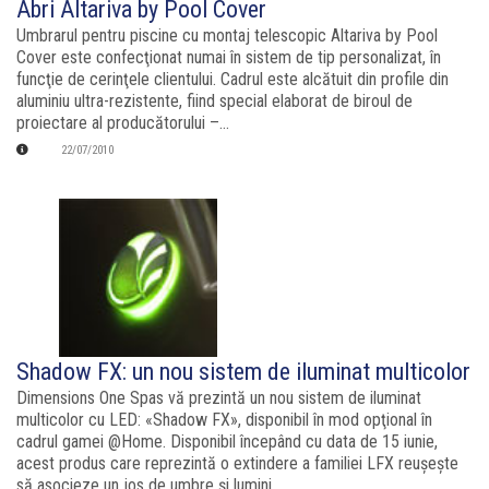
Abri Altariva by Pool Cover
Umbrarul pentru piscine cu montaj telescopic Altariva by Pool
Cover este confecţionat numai în sistem de tip personalizat, în
funcţie de cerinţele clientului. Cadrul este alcătuit din profile din
aluminiu ultra-rezistente, fiind special elaborat de biroul de
proiectare al producătorului –...
22/07/2010
Shadow FX: un nou sistem de iluminat multicolor
Dimensions One Spas vă prezintă un nou sistem de iluminat
multicolor cu LED: «Shadow FX», disponibil în mod opţional în
cadrul gamei @Home. Disponibil începând cu data de 15 iunie,
acest produs care reprezintă o extindere a familiei LFX reuşeşte
să asocieze un jos de umbre şi lumini...