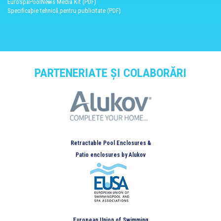
EuroSpaPoolNews Media Kit (PDF)
Specificaþie tehnicã pentru publicitate (PDF)
PARTENERIATE ȘI COLABORĂRI
Retractable Pool Enclosures &
Patio enclosures by Alukov
European Union of Swimming