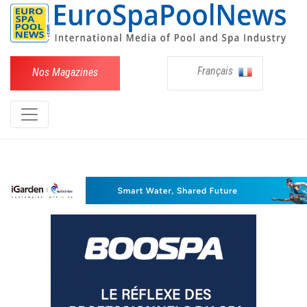
Français
Nos Magazines