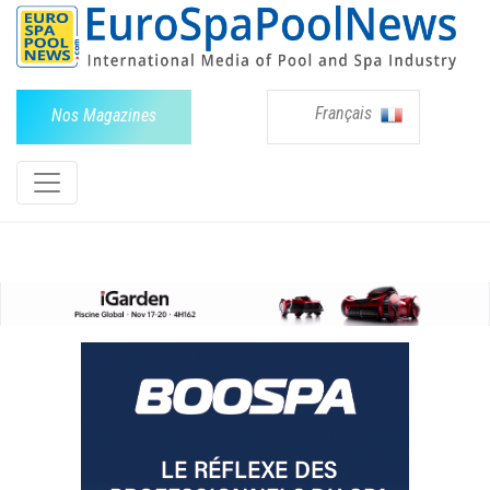
Français
Nos Magazines