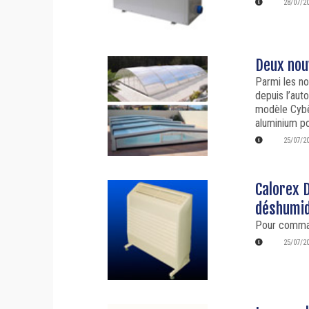
28/07/2
Deux nou
Parmi les n
depuis l’aut
modèle Cybèl
aluminium p
25/07/2
Calorex 
déshumidi
Pour comman
25/07/2