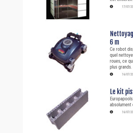
17/07/2
Nettoyage
6 m
Ce robot dis
quel nettoye
roues, ce qui
plus grands.
16/07/2
Le kit pi
Europapools
absolument c
16/07/2