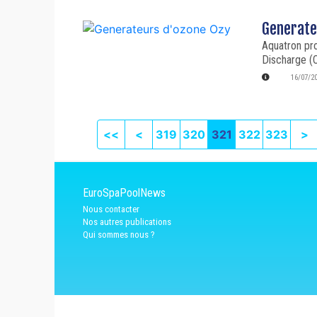
Generate
Aquatron pr
Discharge (
16/07/2
First page
Previous
N
<<
<
319
320
321
322
323
>
EuroSpaPoolNews
Nous contacter
Nos autres publications
Qui sommes nous ?