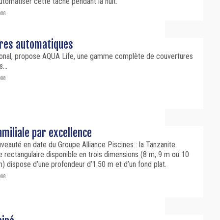
tomatiser cette tâche pendant la nuit.
008
res automatiques
ional, propose AQUA Life, une gamme complète de couvertures
...
008
amiliale par excellence
veauté en date du Groupe Alliance Piscines : la Tanzanite.
e rectangulaire disponible en trois dimensions (8 m, 9 m ou 10
) dispose d’une profondeur d’1.50 m et d’un fond plat.
008