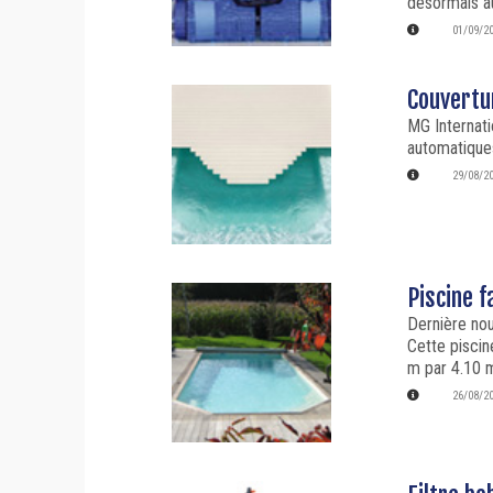
désormais au
01/09/2
Couvertu
MG Internat
automatiques
29/08/2
Piscine f
Dernière nou
Cette piscin
m par 4.10 m
26/08/2