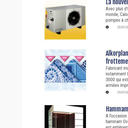
La nouve
Avec plus d'
monde, Calo
pompes à cha
25/07/2
Alkorplan
frottemen
Fabricant mo
notamment l
3000 qui es
armées impr
23/07/2
Hammam O
A l’occasion
hammam Ovat
est entièrem