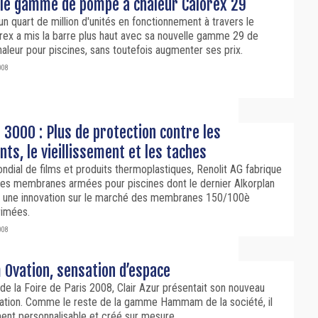
lle gamme de pompe à chaleur Calorex 29
un quart de million d'unités en fonctionnement à travers le
rex a mis la barre plus haut avec sa nouvelle gamme 29 de
leur pour piscines, sans toutefois augmenter ses prix.
008
 3000 : Plus de protection contre les
ts, le vieillissement et les taches
ndial de films et produits thermoplastiques, Renolit AG fabrique
es membranes armées pour piscines dont le dernier Alkorplan
t une innovation sur le marché des membranes 150/100è
imées.
008
vation, sensation d’espace
 de la Foire de Paris 2008, Clair Azur présentait son nouveau
ion. Comme le reste de la gamme Hammam de la société, il
ent personnalisable et créé sur mesure.