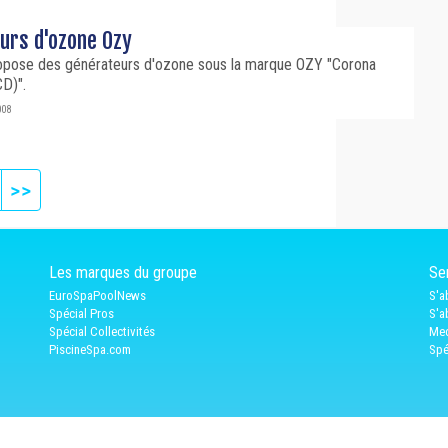
urs d'ozone Ozy
opose des générateurs d'ozone sous la marque OZY "Corona
CD)".
008
ext
Last page
>>
Les marques du groupe
Ser
EuroSpaPoolNews
S'a
Spécial Pros
S'a
Spécial Collectivités
Med
PiscineSpa.com
Spé