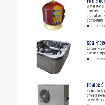
Filtre bo
Waterstar (
piscines et 
produit est 
compétitifs 
01/08/2
Spa Free
Le spa Freed
d’assise agr
30/07/2
Pompe à 
La nouvelle
chaleur per
un meilleur 