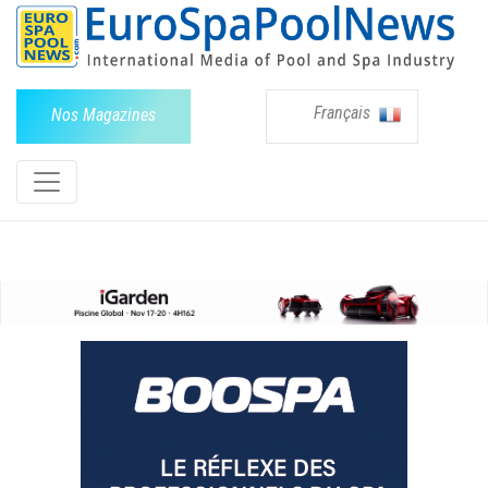
Français
Nos Magazines