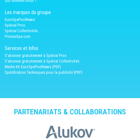
Qui sommes nous ?
Les marques du groupe
EuroSpaPoolNews
Spécial Pros
Spécial Collectivités
PiscineSpa.com
Services et Infos
S'abonner gratuitement à Spécial Pros
S'abonner gratuitement à Spécial Collectivités
Media Kit EuroSpaPoolNews (PDF)
Spécification Techniques pour la publicité (PDF)
PARTENARIATS & COLLABORATIONS