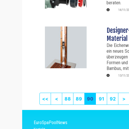
beraten.
14/11/2
Designer
Material
Die Eichenw
ein neues S
überzeugen d
Formen und 
Bambus, mit 
13/11/2
First page
Previous
N
<<
<
88
89
90
91
92
>
EuroSpaPoolNews