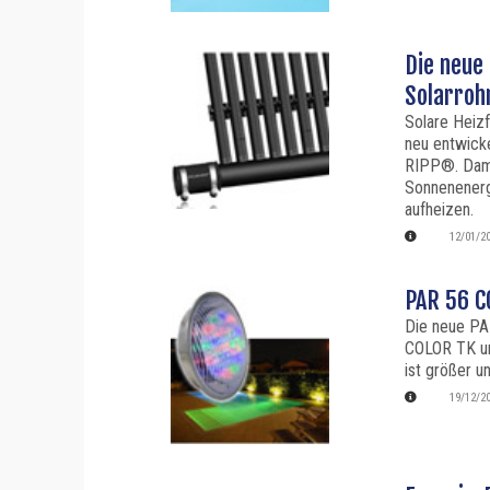
Die neue
Solarroh
Solare Heiz
neu entwick
RIPP®. Dami
Sonnenener
aufheizen.
12/01/2
PAR 56 
Die neue PA
COLOR TK und
ist größer u
19/12/2