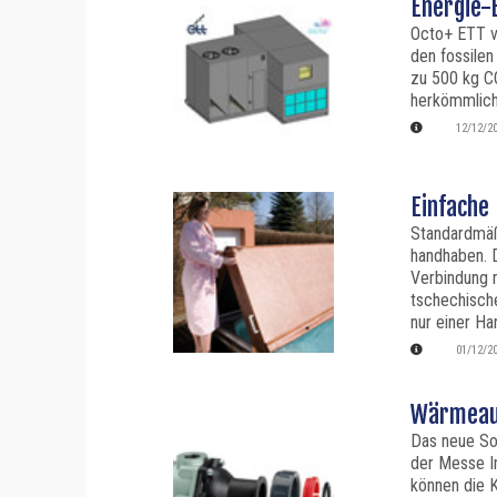
Energie-E
Octo+ ETT v
den fossilen
zu 500 kg C
herkömmlich
12/12/2
Einfache
Standardmäß
handhaben. 
Verbindung 
tschechisch
nur einer Ha
01/12/2
Wärmeau
Das neue So
der Messe In
können die 