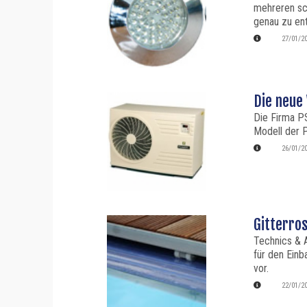
mehreren sch
genau zu en
27/01/2
Die neu
Die Firma P
Modell der 
26/01/2
Gitterro
Technics & A
für den Einb
vor.
22/01/2