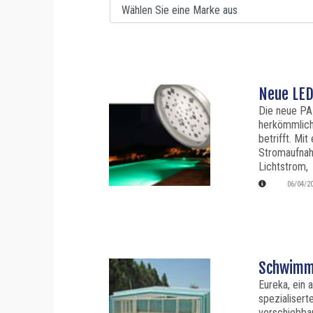
Neue LE
Die neue PA
herkömmlich
betrifft. Mi
Stromaufnah
Lichtstrom,
06/04/2
Schwimmb
Eureka, ein
spezialisert
verschiebba