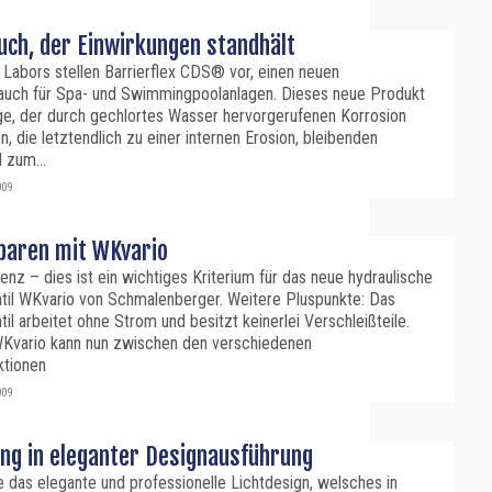
auch, der Einwirkungen standhält
 Labors stellen Barrierflex CDS® vor, einen neuen
lauch für Spa- und Swimmingpoolanlagen. Dieses neue Produkt
age, der durch gechlortes Wasser hervorgerufenen Korrosion
n, die letztendlich zu einer internen Erosion, bleibenden
 zum...
009
paren mit WKvario
ienz – dies ist ein wichtiges Kriterium für das neue hydraulische
til WKvario von Schmalenberger. Weitere Pluspunkte: Das
il arbeitet ohne Strom und besitzt keinerlei Verschleißteile.
Kvario kann nun zwischen den verschiedenen
ktionen
009
ng in eleganter Designausführung
 das elegante und professionelle Lichtdesign, welsches in