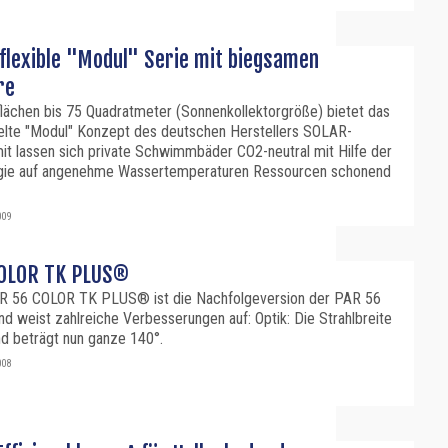
 flexible "Modul" Serie mit biegsamen
re
flächen bis 75 Quadratmeter (Sonnenkollektorgröße) bietet das
elte "Modul" Konzept des deutschen Herstellers SOLAR-
t lassen sich private Schwimmbäder CO2-neutral mit Hilfe der
gie auf angenehme Wassertemperaturen Ressourcen schonend
009
COLOR TK PLUS®
R 56 COLOR TK PLUS® ist die Nachfolgeversion der PAR 56
 weist zahlreiche Verbesserungen auf: Optik: Die Strahlbreite
nd beträgt nun ganze 140°.
008