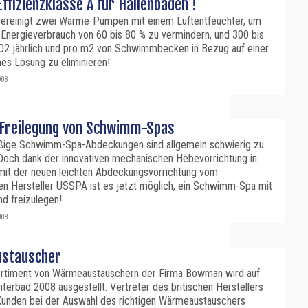
ffizienzklasse A für Hallenbaden !
ereinigt zwei Wärme-Pumpen mit einem Luftentfeuchter, um
 Energieverbrauch von 60 bis 80 % zu vermindern, und 300 bis
O2 jährlich und pro m2 von Schwimmbecken in Bezug auf einer
es Lösung zu eliminieren!
008
 Freilegung von Schwimm-Spas
ige Schwimm-Spa-Abdeckungen sind allgemein schwierig zu
Doch dank der innovativen mechanischen Hebevorrichtung in
mit der neuen leichten Abdeckungsvorrichtung vom
en Hersteller USSPA ist es jetzt möglich, ein Schwimm-Spa mit
nd freizulegen!
008
stauscher
rtiment von Wärmeaustauschern der Firma Bowman wird auf
terbad 2008 ausgestellt. Vertreter des britischen Herstellers
Kunden bei der Auswahl des richtigen Wärmeaustauschers