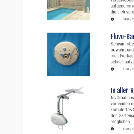
aufgenommen
die sich sehr
24/03/2
Fluvo-Ba
Schwimmbeck
bewährt und 
meistverkauf
schnell aufz
16/03/2
In aller 
NivOmatic i
vorhanden od
komplettes S
den Gartensc
möglichen...
06/03/2