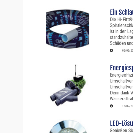
Ein Schl
Die Hi-Fitt®
Spiralensch
ist in der L
standzuhalte
Schäden und
06/03/2
Energies
Energieeffiz
Umschaltven
Umschaltvent
Denn dank W
Wasserattra
17/02/2
LED-Lösu
Genießen Sie