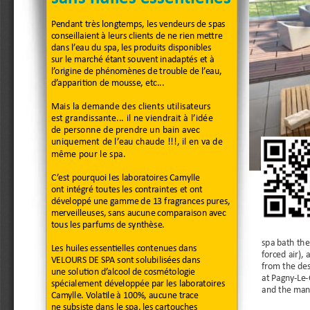
Pendant très longtemps, les vendeurs de spas 
conseillaient à leurs clients de ne rien mettre 
dans l’eau du spa, les produits disponibles 
sur le marché étant souvent inadaptés et à 
l’origine de phénomènes de trouble de l’eau, 
d’apparition de mousse, etc...
Mais la demande des clients utilisateurs 
est grandissante... il ne viendrait à l’idée 
de personne de prendre un bain avec 
uniquement de l’eau chaude !!!, il en va de 
même pour le spa.
C’est pourquoi les laboratoires Camylle 
ont intégré toutes les contraintes et ont 
développé une gamme de 13 fragrances pures, 
merveilleuses, sans aucune comparaison avec 
tous les parfums de synthèse.
spa bath the
Les huiles essentielles contenues dans 
forced air), 
VELOURS DE SPA sont solubilisées dans 
from the des
une solution d’alcool de cosmétologie 
at Pagny-Le-
spécialement développée par les laboratoires 
and the manu
Camylle. Volatile à 100%, aucune trace 
ne subsiste dans le spa, les cartouches 