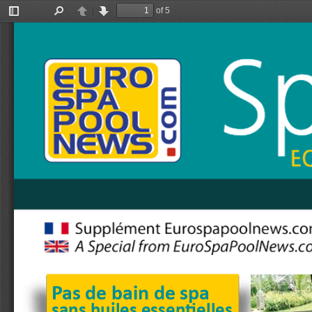
of 5
Toggle
Find
Previous
Next
Sidebar
Pas de bain de spa 
sans huiles essentielles