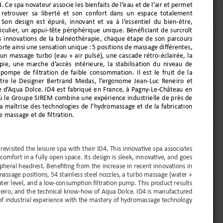
4. Ce spa novateur associe les bienfaits de l’eau et de l’air et permet 
 retrouver  sa  liberté  et  son  confort  dans  un  espace  totalement 
 Son design est épuré, innovant et va à l’essentiel du bien-être, 
iculier, un appui-tête périphérique unique. Bénéficiant de surcroît 
s innovations de la balnéothérapie, chaque étape de son parcours 
rte ainsi une sensation unique : 5 positions de massage différentes, 
 un massage turbo (eau + air pulsé), une cascade rétro-éclairée, la 
ie, une marche d’accès intérieure, la stabilisation du niveau de 
 pompe de filtration de faible consommation. Il est le fruit de la 
tre le Designer Bertrand Medas, l’ergonome Jean-Luc Reneiro et 
re d’Aqua Dolce. ID4 est fabriqué en France, à Pagny-Le-Château en 
 le Groupe SIREM combine une expérience industrielle de près de 
a maîtrise des technologies de l’hydromassage et de la fabrication 
 massage et de filtration.
visited the leisure spa with their ID4. This innovative spa associates 
omfort in a fully open space. Its design is sleek, innovative, and goes 
ipheral headrest. Benefiting from the increase in recent innovations in 
 massage positions, 54 stainless steel nozzles, a turbo massage (water + 
water level, and a low-consumption filtration pump. This product results 
neiro, and the technical know-how of Aqua Dolce. ID4 is manufactured 
f industrial experience with the mastery of hydromassage technology 