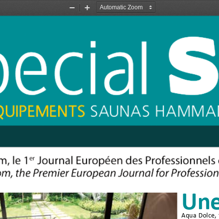
Zoom
Zoom
Out
In
Une
Aqua Dolce, f