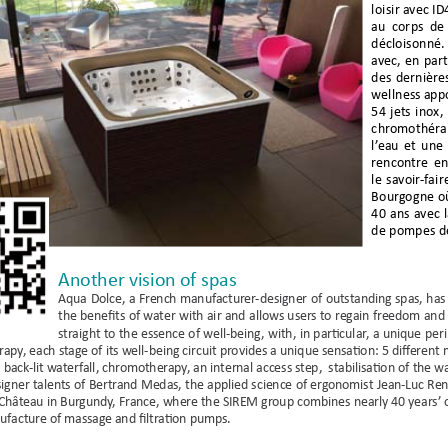
loisir avec ID
au  corps  de 
décloisonné.
avec, en part
des dernière
wellness appo
54 jets inox,
chromothérap
l’eau et une
rencontre en
le savoir-fai
Bourgogne où
40 ans avec l
de pompes de
Another vision of spas 
Aqua Dolce, a French manufacturer-designer of outstanding spas, has re
the benefits of water with air and allows users to regain freedom and c
straight to the essence of well-being, with, in particular, a unique per
rapy, each stage of its well-being circuit provides a unique sensation: 5 different
a back-lit waterfall, chromotherapy, an internal access step,  stabilisation of the 
igner talents of Bertrand Medas, the applied science of ergonomist Jean-Luc Re
Château in Burgundy, France, where the SIREM group combines nearly 40 years’ o
facture of massage and filtration pumps.