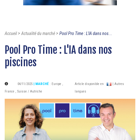
>
>
Accueil
Actualité du marché
Pool Pro Time : L'IA dans nos...
Pool Pro Time : L'IA dans nos
piscines
04/11/2025
| MARCHÉ
:
Europe
,
Article disponible en :
| Autres
France
,
Suisse / Autriche
langues