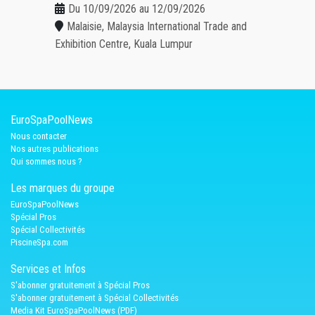
Du 10/09/2026 au 12/09/2026
Malaisie, Malaysia International Trade and
Exhibition Centre, Kuala Lumpur
EuroSpaPoolNews
Nous contacter
Nos autres publications
Qui sommes nous ?
Les marques du groupe
EuroSpaPoolNews
Spécial Pros
Spécial Collectivités
PiscineSpa.com
Services et Infos
S'abonner gratuitement à Spécial Pros
S'abonner gratuitement à Spécial Collectivités
Media Kit EuroSpaPoolNews (PDF)